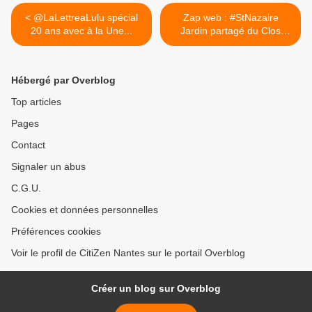
< @LaLettreaLulu spécial
Zap web : #StNazaire
20 ans avec à la Une...
Jardin partagé du Clos
d'Ust... >
Hébergé par Overblog
Top articles
Pages
Contact
Signaler un abus
C.G.U.
Cookies et données personnelles
Préférences cookies
Voir le profil de CitiZen Nantes sur le portail Overblog
Créer un blog sur Overblog