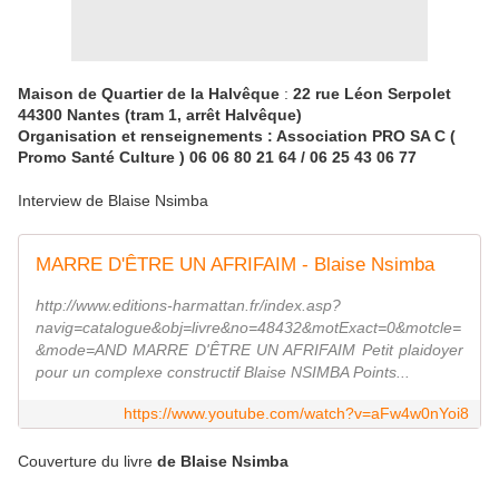
Maison de Quartier de la Halvêque
:
22 rue Léon Serpolet
44300 Nantes (tram 1, arrêt Halvêque)
Organisation et renseignements : Association PRO SA C (
Promo Santé Culture ) 06 06 80 21 64 / 06 25 43 06 77
Interview de Blaise Nsimba
MARRE D'ÊTRE UN AFRIFAIM - Blaise Nsimba
http://www.editions-harmattan.fr/index.asp?
navig=catalogue&obj=livre&no=48432&motExact=0&motcle=
&mode=AND MARRE D'ÊTRE UN AFRIFAIM Petit plaidoyer
pour un complexe constructif Blaise NSIMBA Points...
https://www.youtube.com/watch?v=aFw4w0nYoi8
Couverture du livre
de Blaise Nsimba