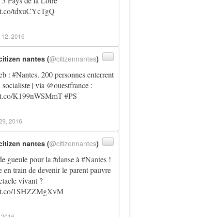
 3 Pays de la Loire
//t.co/tdxuCYcTgQ
 12, 2016
citizen nantes (
@citizennantes
)
eb :
#Nantes
. 200 personnes enterrent
i socialiste | via
@ouestfrance
:
://t.co/K199nWSMmT
#PS
29, 2016
citizen nantes (
@citizennantes
)
e gueule pour la
#danse
à
#Nantes
!
e en train de devenir le parent pauvre
ctacle vivant ?
://t.co/1SHZZMgXvM
, 2016