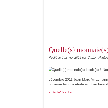
Quelle(s) monnaie(s) 
Le média participatif Citizen Nantes...
Publié le
8 janvier 2012
par CitiZen Nante
décembre 2011 Jean-Marc Ayrault anno
commandait une étude au chercheur italie
LIRE LA SUITE