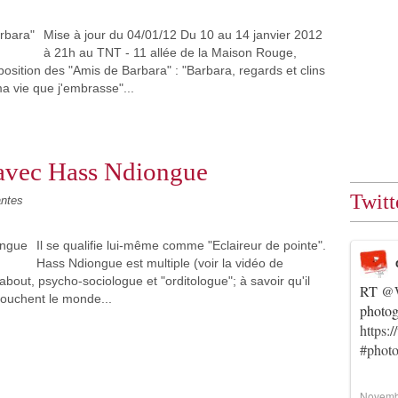
Mise à jour du 04/01/12 Du 10 au 14 janvier 2012
à 21h au TNT - 11 allée de la Maison Rouge,
sition des "Amis de Barbara" : "Barbara, regards et clins
ma vie que j'embrasse"...
é avec Hass Ndiongue
Twitt
antes
Il se qualifie lui-même comme "Eclaireur de pointe".
Hass Ndiongue est multiple (voir la vidéo de
bout, psycho-sociologue et "orditologue"; à savoir qu'il
RT
@W
touchent le monde...
photog
https:
#photo
Novemb