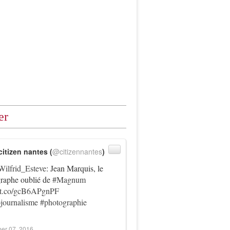
er
citizen nantes (
@citizennantes
)
ilfrid_Esteve
: Jean Marquis, le
raphe oublié de
#Magnum
//t.co/gcB6APgnPF
journalisme
#photographie
er 07, 2016