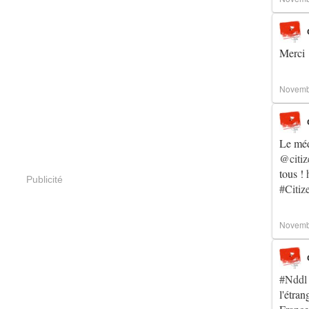
Merci 
Novemb
Le méd
@citiz
tous !
Publicité
#Citiz
Novemb
#Nddl
l'étra