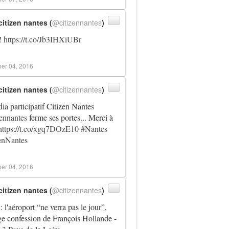
citizen nantes (
@citizennantes
)
!
https://t.co/Jb3IHXiUBr
er 04, 2016
citizen nantes (
@citizennantes
)
ia participatif Citizen Nantes
ennantes
ferme ses portes... Merci à
https://t.co/xgq7DOzE10
#Nantes
enNantes
er 04, 2016
citizen nantes (
@citizennantes
)
: l'aéroport “ne verra pas le jour”,
nge confession de François Hollande -