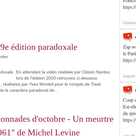
France
https:
October
19e édition paradoxale
Zap w
le Part
antes
https
En attendant la vidéo réalisée par Citizen Nantes
August 
lors de l'édition 2010 retrouvez ci-dessous
réalisées par Yves Monteil pour le compte de Tissé
ite le caractère paradoxal de...
Coup d
Est-ell
du spe
tonnades d'octobre - Un meurtre
https
 1961" de Michel Levine
July 19